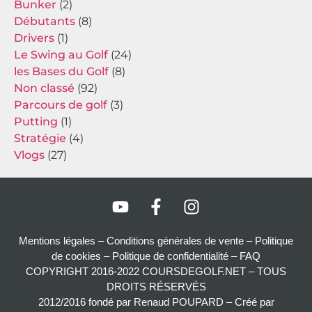
Bunker
(2)
Débutants
(8)
Drivers
(1)
Le Swing au Golf
(24)
les Bases du Golf
(8)
Non classé
(92)
Parcours de golf
(3)
Putting
(1)
Stratégie
(4)
Vlogs
(27)
Mentions légales
–
Conditions générales de vente –
Politique
de cookies
–
Politique de confidentialité
–
FAQ
COPYRIGHT 2016-2022 COURSDEGOLF.NET – TOUS
DROITS RÉSERVÉS
2012/2016 fondé par Renaud POUPARD – Créé par