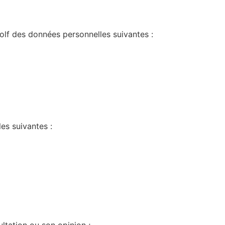
olf
des données personnelles suivantes :
les suivantes :
ltation ou son opinion ;