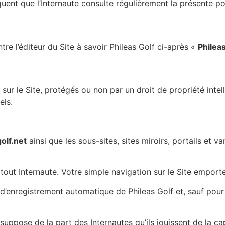
équent que l’Internaute consulte régulièrement la présente p
ntre
l’éditeur du Site à savoir Phileas Golf
ci-après «
Philea
sur le Site, protégés ou non par un droit de propriété intell
iels.
lf.net
ainsi que les sous-sites, sites miroirs, portails et va
 tout Internaute. Votre simple navigation sur le Site emporte
s d’enregistrement automatique de
Phileas Golf
et, sauf pour
 suppose de la part des Internautes qu’ils jouissent de la ca