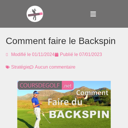
Comment faire le Backspin
Modifié le 01/11/2024
Publié le
07/01/2023
Stratégie
Aucun commentaire