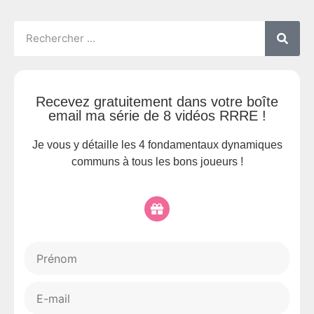
Recevez gratuitement dans votre boîte
email ma série de 8 vidéos RRRE !
Je vous y détaille les 4 fondamentaux dynamiques
communs à tous les bons joueurs !