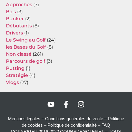
Approches
(7)
Bois
(3)
Bunker
(2)
Débutants
(8)
Drivers
(1)
Le Swing au Golf
(24)
les Bases du Golf
(8)
Non classé
(261)
Parcours de golf
(3)
Putting
(1)
Stratégie
(4)
Vlogs
(27)
Mentions légales
–
Conditions générales de vente –
Politique
de cookies
–
Politique de confidentialité
–
FAQ
COPYRIGHT 2016-2022 COURSDEGOLF.NET – TOUS