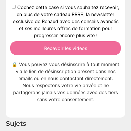
Cochez cette case si vous souhaitez recevoir,
en plus de votre cadeau RRRE, la newsletter
exclusive de Renaud avec des conseils avancés
et ses meilleures offres de formation pour
progresser encore plus vite !
Recevoir les vidéos
🔒 Vous pouvez vous désinscrire à tout moment
via le lien de désinscription présent dans nos
emails ou en nous contactant directement.
Nous respectons votre vie privée et ne
partagerons jamais vos données avec des tiers
sans votre consentement.
Sujets