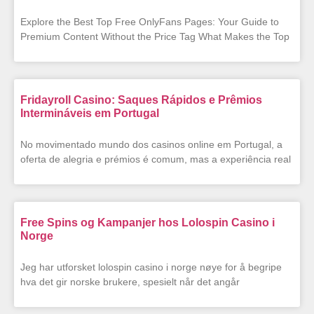
Explore the Best Top Free OnlyFans Pages: Your Guide to
Premium Content Without the Price Tag What Makes the Top
Fridayroll Casino: Saques Rápidos e Prêmios
Intermináveis em Portugal
No movimentado mundo dos casinos online em Portugal, a
oferta de alegria e prémios é comum, mas a experiência real
Free Spins og Kampanjer hos Lolospin Casino i
Norge
Jeg har utforsket lolospin casino i norge nøye for å begripe
hva det gir norske brukere, spesielt når det angår