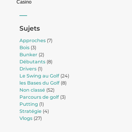
Casino
Sujets
Approches
(7)
Bois
(3)
Bunker
(2)
Débutants
(8)
Drivers
(1)
Le Swing au Golf
(24)
les Bases du Golf
(8)
Non classé
(52)
Parcours de golf
(3)
Putting
(1)
Stratégie
(4)
Vlogs
(27)