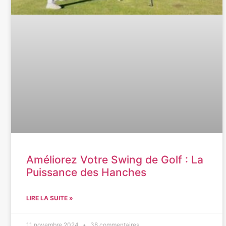
Améliorez Votre Swing de Golf : La
Puissance des Hanches
LIRE LA SUITE »
11 novembre 2024
38 commentaires